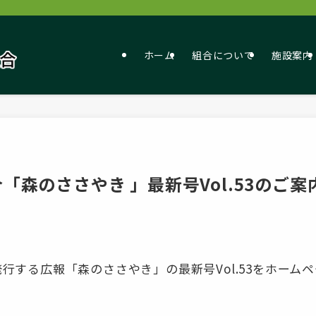
ホーム
組合について
施設案内
「森のささやき 」最新号Vol.53のご案
行する広報「森のささやき」の最新号Vol.53をホーム